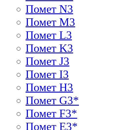
Помет N3
Помет M3
Помет L3
Помет K3
Помет J3
Помет I3
Помет H3
Помет G3*
Помет F3*
Помет E3*