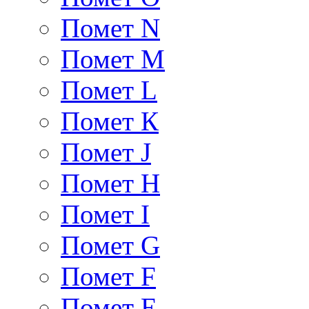
Помет N
Помет М
Помет L
Помет К
Помет J
Помет H
Помет I
Помет G
Помет F
Помет Е