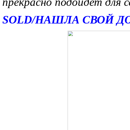
прекрасно подойдет для с
SOLD/НАШЛА СВОЙ Д