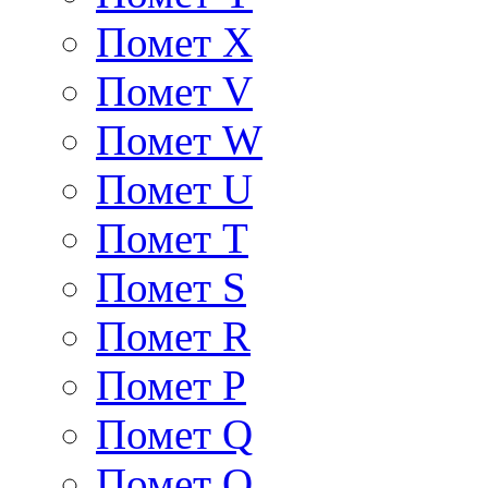
Помет X
Помет V
Помет W
Помет U
Помет Т
Помет S
Помет R
Помет P
Помет Q
Помет O