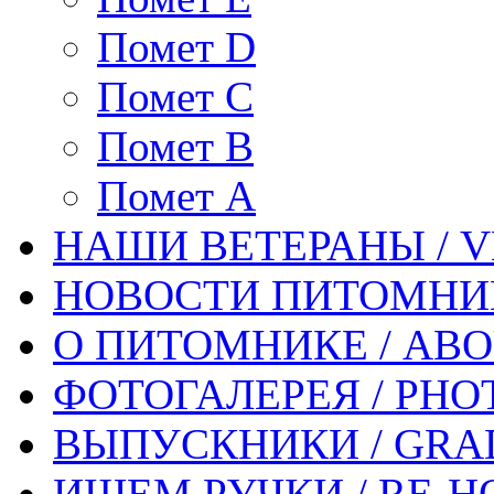
Помет D
Помет С
Помет B
Помет A
НАШИ ВЕТЕРАНЫ / 
НОВОСТИ ПИТОМНИК
О ПИТОМНИКЕ / ABO
ФОТОГАЛЕРЕЯ / PHO
ВЫПУСКНИКИ / GRA
ИЩЕМ РУЧКИ / RE-