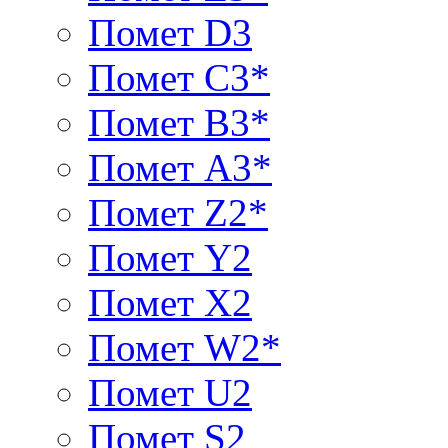
Помет D3
Помет С3*
Помет B3*
Помет A3*
Помет Z2*
Помет Y2
Помет X2
Помет W2*
Помет U2
Помет S2