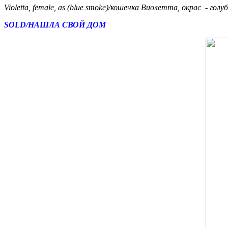
Violetta
, female, as (blue smoke)/кошечка Виолетта, окрас - гол
SOLD/НАШЛА СВОЙ ДОМ