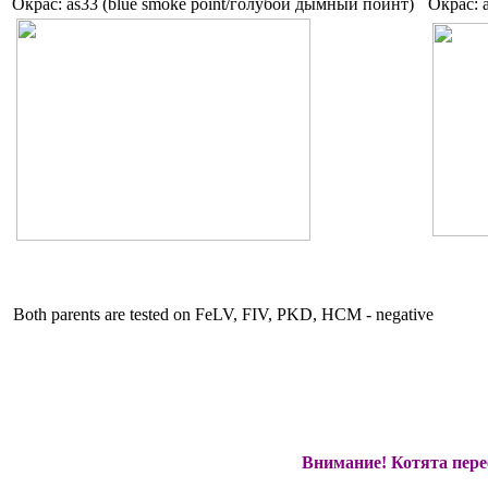
Окрас: as33 (blue smoke point/голубой дымный пойнт)
Окрас: 
Both parents are tested on FeLV, FIV, PKD, HCM - negative
Внимание! Котята пере