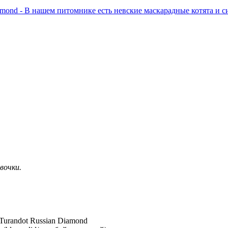
евочки.
urandot Russian Diamond